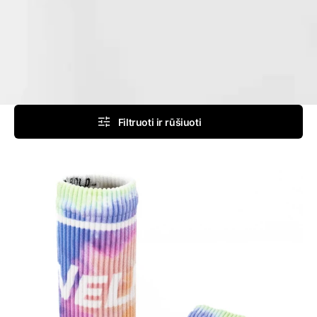
Filtruoti ir rūšiuoti
Spalvingos
audinio
riešinės