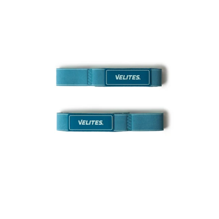
Svorių
kilnojimo
dirželiai