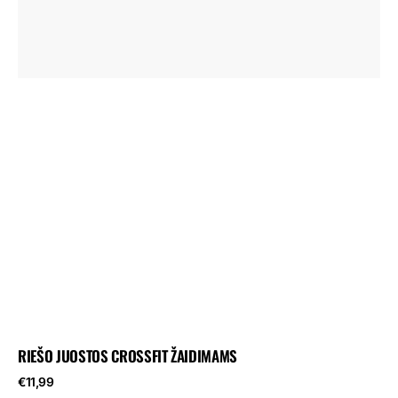
RIEŠO JUOSTOS CROSSFIT ŽAIDIMAMS
Reguliari
€11,99
kaina