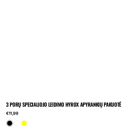
3 PORŲ SPECIALIOJO LEIDIMO HYROX APYRANKIŲ PAKUOTĖ
Reguliari
€11,99
kaina
Black
White
Yellow