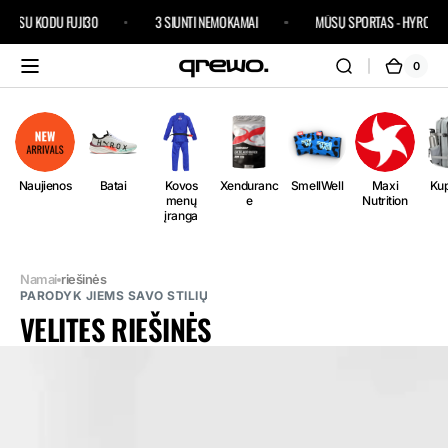
Pereiti
 SU KODU FUJI30
3 SIUNTI NEMOKAMAI
MŪSŲ SPORTAS - HYROX
prie
turinio
0
0
Krepš
eleme
Naujienos
Batai
Kovos
Xenduranc
SmellWell
Maxi
Kup
menų
e
Nutrition
įranga
Namai
riešinės
PARODYK JIEMS SAVO STILIŲ
VELITES RIEŠINĖS