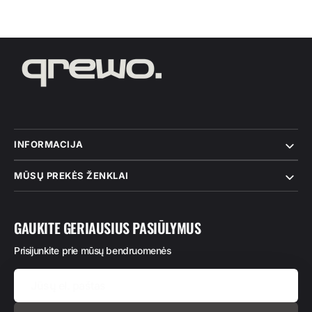
INFORMACIJA
MŪSŲ PREKĖS ŽENKLAI
GAUKITE GERIAUSIUS PASIŪLYMUS
Prisijunkite prie mūsų bendruomenės
Jūsų
el.
paštas