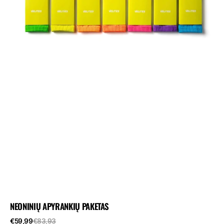
NEONINIŲ APYRANKIŲ PAKETAS
Pardavimo
Reguliari
€59,99
€83,93