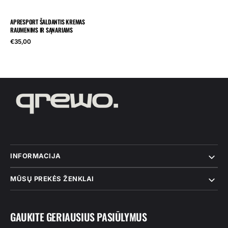
APRESPORT ŠALDANTIS KREMAS
RAUMENIMS IR SĄNARIAMS
Reguliari
€35,00
kaina
INFORMACIJA
MŪSŲ PREKĖS ŽENKLAI
GAUKITE GERIAUSIUS PASIŪLYMUS