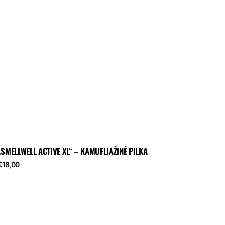
„SMELLWELL ACTIVE XL“ – KAMUFLIAŽINĖ PILKA
eguliari
€18,00
kaina
„SmellWell
Active“
–
tropinių