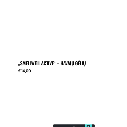
„SMELLWELL ACTIVE“ – HAVAJŲ GĖLIŲ
Reguliari
€14,00
kaina
SmellWell
Active
-
Rožinė