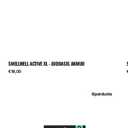
SMELLWELL ACTIVE XL - JUODASIS AKMUO
Reguliari
R
€18,00
kaina
„SmellWell
Active“
Išparduota
–
leopardo
mėlyna
p