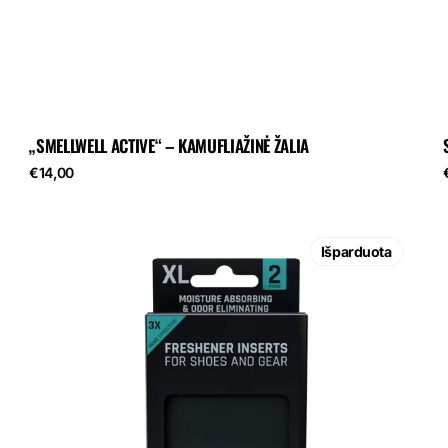
„SMELLWELL ACTIVE“ – KAMUFLIAŽINĖ ŽALIA
Reguliari
R
€14,00
kaina
SmellWell
Active
Išparduota
XL
-
Juodasis
akmuo