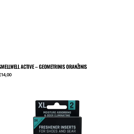
SMELLWELL ACTIVE – GEOMETRINIS ORANŽINIS
eguliari
€14,00
kaina
„SmellWell
Active
XL“
–
kamufliažinė
ilka