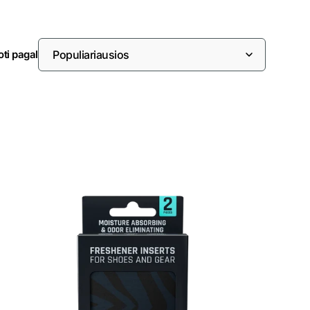
oti pagal
SmellWell
Active
-
juoda