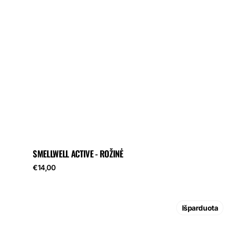
SMELLWELL ACTIVE - ROŽINĖ
Reguliari
€14,00
kaina
SmellWell
Active
Išparduota
-
Geometrinė