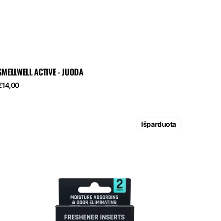
SMELLWELL ACTIVE - JUODA
eguliari
€14,00
kaina
SmellWell
Active
Išparduota
–
geometrinis
oranžinis