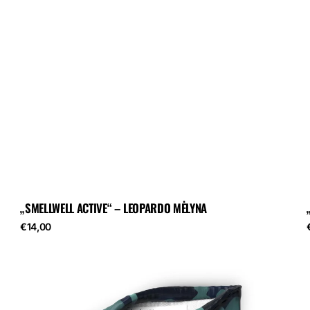
„SMELLWELL ACTIVE“ – LEOPARDO MĖLYNA
Reguliari
R
€14,00
kaina
Gaiviklio
maišelis
–
kamufliažinė