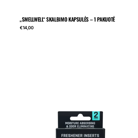
„SMELLWELL“ SKALBIMO KAPSULĖS – 1 PAKUOTĖ
Reguliari
€14,00
kaina
„SmellWell
Active“
–
Havajų
gėlių