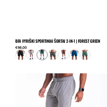
BFA VYRIŠKI SPORTINIAI ŠORTAI 2-IN-1 | FOREST GREEN
Reguliari
€66,00
kaina
Vyriškos
betoninės
treniruočių
sportinės
kelnės