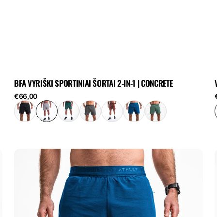
BFA VYRIŠKI SPORTINIAI ŠORTAI 2-IN-1 | CONCRETE
Reguliari
R
€66,00
kaina
BFA
vyriški
sportiniai
s
šortai
š
2-
in-
i
1
1