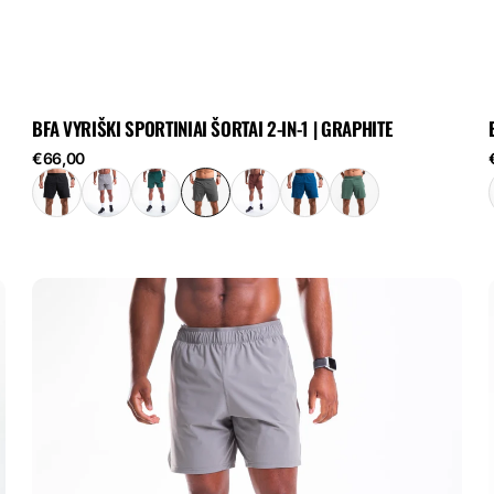
BFA VYRIŠKI SPORTINIAI ŠORTAI 2-IN-1 | GRAPHITE
Reguliari
R
€66,00
kaina
BFA
vyriški
sportiniai
šortai
2-
in-
1
|
Concrete