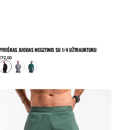
VYRIŠKAS JUODAS MEGZTINIS SU 1/4 UŽTRAUKTUKU
eguliari
€72,00
kaina
BFA
vyriški
portiniai
ortai
2-
n-