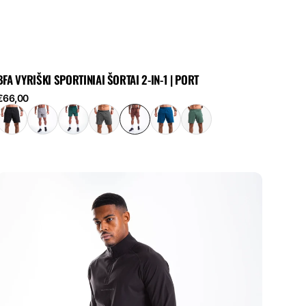
BFA VYRIŠKI SPORTINIAI ŠORTAI 2-IN-1 | PORT
eguliari
€66,00
kaina
Vyriškas
juodas
megztinis
su
1/4
užtrauktuku