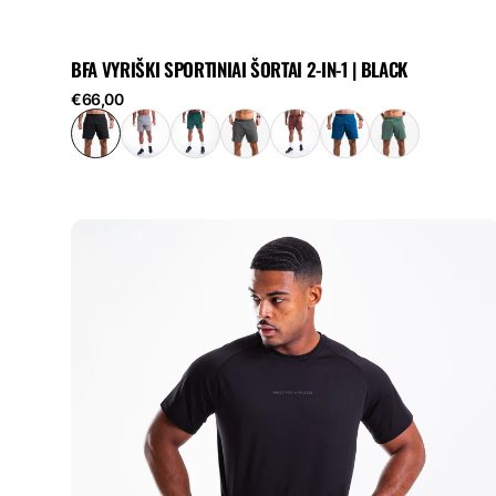
BFA VYRIŠKI SPORTINIAI ŠORTAI 2-IN-1 | BLACK
Reguliari
€66,00
kaina
BFA
vyriški
treniruočių
marškinėliai
|
Juodi