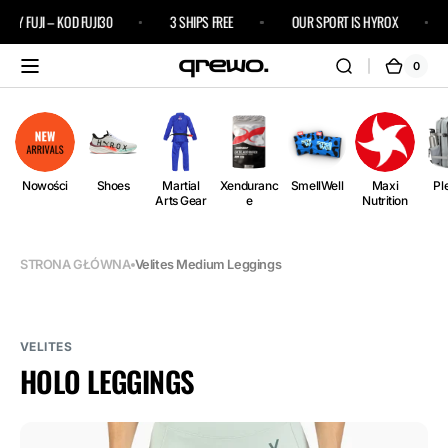
Przejdź
Y FUJI – KOD FUJI30
3 SHIPS FREE
OUR SPORT IS HYROX
do
treści
0
0
Kosz
pozycj
i)
Nowości
Shoes
Martial
Xenduranc
SmellWell
Maxi
Pl
Arts Gear
e
Nutrition
STRONA GŁÓWNA
Velites Medium Leggings
VELITES
HOLO LEGGINGS