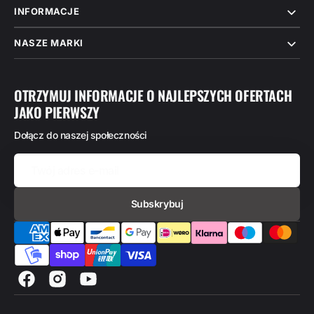
INFORMACJE
NASZE MARKI
OTRZYMUJ INFORMACJE O NAJLEPSZYCH OFERTACH
JAKO PIERWSZY
Dołącz do naszej społeczności
Twój
adres
e-
mail
Subskrybuj
Facebook
Instagram
Youtube