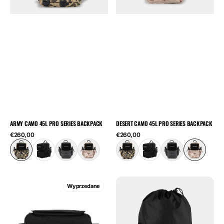
ARMY CAMO 45L PRO SERIES BACKPACK
DESERT CAMO 45L PRO SERIES BACKPACK
Cena
Cena
€260,00
€260,00
regularna
regularna
Torba
Wodoodporny
Wyprzedane
Pro
worek
Series
sportowy