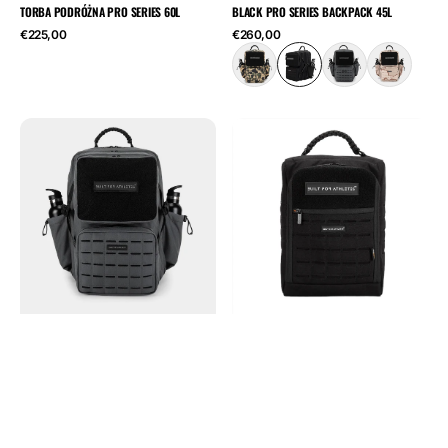
TORBA PODRÓŻNA PRO SERIES 60L
BLACK PRO SERIES BACKPACK 45L
Cena
Cena
€225,00
€260,00
regularna
regularna
Concrete
Torba
Pro
na
Series
buty
45L
Pro
Gym
Series
Backpack