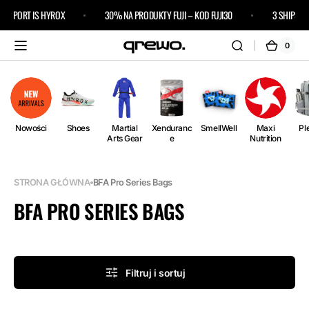
Przejdź
 SPORT IS HYROX
30% NA PRODUKTY FUJI – KOD FUJI30
3 SHIPS FRE
do
treści
0
0
Kosz
pozycj
i)
Nowości
Shoes
Martial
Xenduranc
SmellWell
Maxi
Pl
Arts Gear
e
Nutrition
STRONA GŁÓWNA
BFA Pro Series Bags
KOLEKCJA:
BFA PRO SERIES BAGS
Filtruj i sortuj