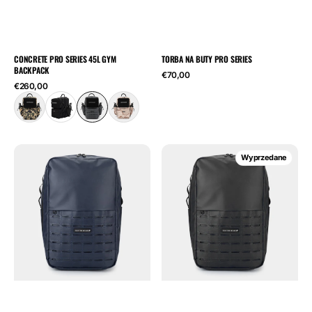
CONCRETE PRO SERIES 45L GYM
TORBA NA BUTY PRO SERIES
BACKPACK
Cena
€70,00
regularna
Cena
€260,00
regularna
Tyro
Tyro
Wyprzedane
Navy
Black
20L
20L
Backpack
Backpack