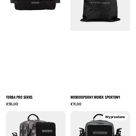
TORBA PRO SERIES
WODOODPORNY WOREK SPORTOWY
Cena
Cena
€55,00
€11,00
regularna
regularna
Grey
Concrete
Wyprzedane
Camo
Pro
Pro
Series
Series
25L