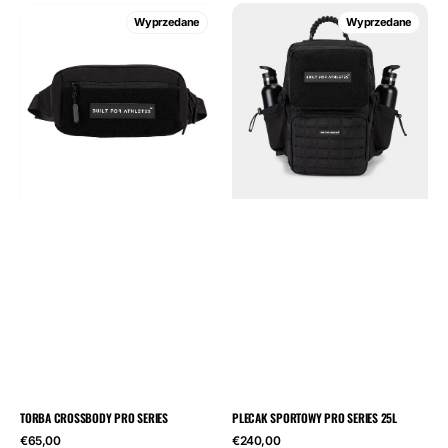
Torba
Plecak
Wyprzedane
Wyprzedane
crossbody
sportowy
Pro
Pro
Series
Series
25L
TORBA CROSSBODY PRO SERIES
PLECAK SPORTOWY PRO SERIES 25L
Cena
Cena
€65,00
€240,00