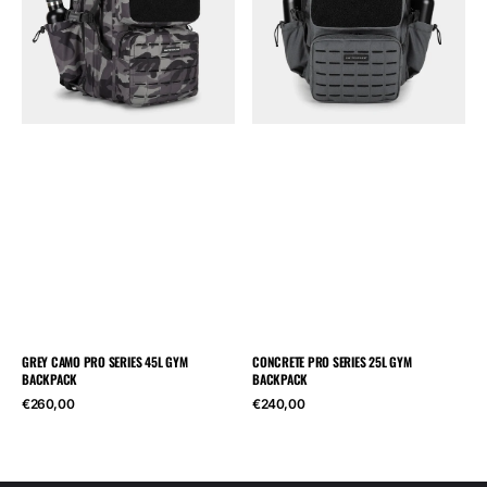
45L
Gym
Gym
Backpack
Backpack
GREY CAMO PRO SERIES 45L GYM
CONCRETE PRO SERIES 25L GYM
BACKPACK
BACKPACK
Cena
Cena
€260,00
€240,00
regularna
regularna