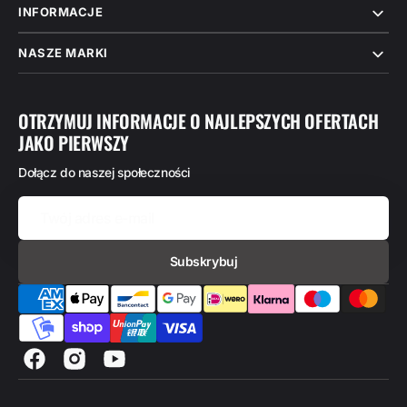
INFORMACJE
NASZE MARKI
OTRZYMUJ INFORMACJE O NAJLEPSZYCH OFERTACH
JAKO PIERWSZY
Dołącz do naszej społeczności
Twój
adres
e-
mail
Subskrybuj
Facebook
Instagram
Youtube