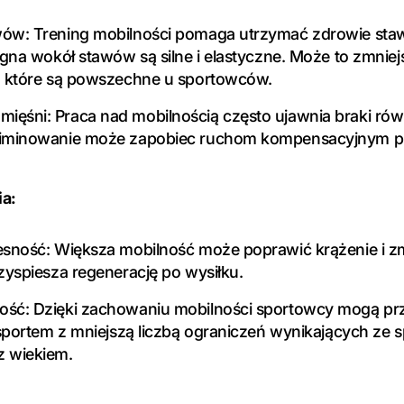
ów: Trening mobilności pomaga utrzymać zdrowie sta
ęgna wokół stawów są silne i elastyczne. Może to zmniej
, które są powszechne u sportowców.
ęśni: Praca nad mobilnością często ujawnia braki równ
liminowanie może zapobiec ruchom kompensacyjnym 
ia:
esność: Większa mobilność może poprawić krążenie i z
rzyspiesza regenerację po wysiłku.
ść: Dzięki zachowaniu mobilności sportowcy mogą prz
ę sportem z mniejszą liczbą ograniczeń wynikających ze
z wiekiem.