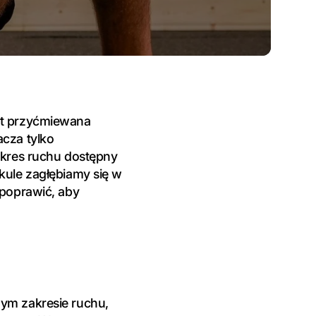
st przyćmiewana
acza tylko
akres ruchu dostępny
kule zagłębiamy się w
 poprawić, aby
nym zakresie ruchu,