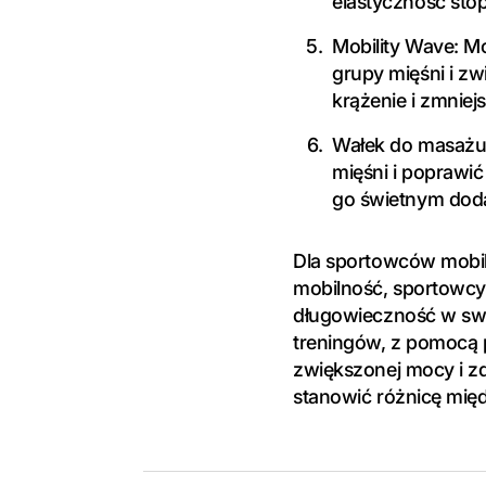
elastyczność stóp,
Mobility Wave: M
grupy mięśni i zw
krążenie i zmniej
Wałek do masażu:
mięśni i poprawić
go świetnym doda
Dla sportowców mobiln
mobilność, sportowcy
długowieczność w swo
treningów, z pomocą 
zwiększonej mocy i zd
stanowić różnicę mi