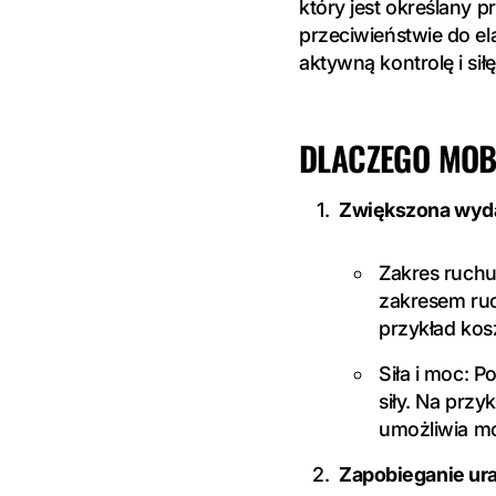
który jest określany p
przeciwieństwie do e
aktywną kontrolę i si
DLACZEGO MOB
Zwiększona wyd
Zakres ruch
zakresem ruc
przykład kos
Siła i moc: 
siły. Na prz
umożliwia mo
Zapobieganie ur