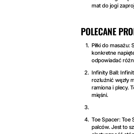
mat do jogi zapr
POLECANE PRO
Piłki do masażu:
konkretne napięte
odpowiadać różn
Infinity Ball: Inf
rozluźnić węzły m
ramiona i plecy. 
mięśni.
Toe Spacer: Toe 
palców. Jest to 