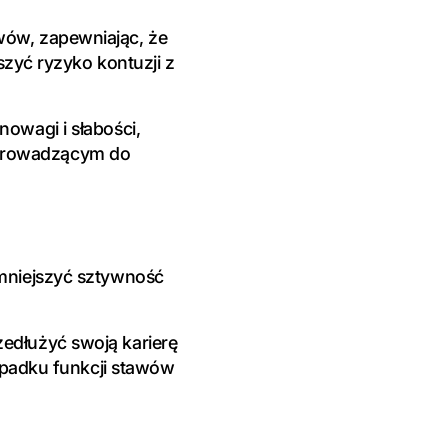
wów, zapewniając, że
szyć ryzyko kontuzji z
owagi i słabości,
prowadzącym do
mniejszyć sztywność
edłużyć swoją karierę
 spadku funkcji stawów