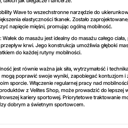
 takich jak biegacze i tancerze.
obility Wave to wszechstronne narzędzie do ukierunko
iększenia elastyczności tkanek. Zostało zaprojektowan
szyć napięcie mięśni, promując ogólną mobilność.
 Wałek do masażu jest idealny do masażu całego ciała,
 przepływ krwi. Jego konstrukcja umożliwia głęboki mas
tkiem do każdej rutyny mobilności.
ość jest równie ważna jak siła, wytrzymałość i technik
 mogą poprawić swoje wyniki, zapobiegać kontuzjom i 
im sporcie. Włączenie regularnej pracy nad mobilnośc
produktów z Velites Shop, może prowadzić do lepszej w
rowszej kariery sportowej. Priorytetowe traktowanie m
ędzy dobrym a świetnym sportowcem.