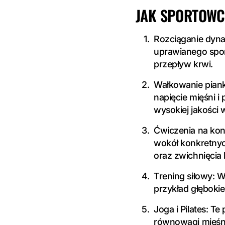
JAK SPORTOWC
Rozciąganie dyna
uprawianego spor
przepływ krwi.
Wałkowanie piank
napięcie mięśni i
wysokiej jakości w
Ćwiczenia na konk
wokół konkretnyc
oraz zwichnięcia
Trening siłowy: W
przykład głęboki
Joga i Pilates: T
równowagi mięśnio