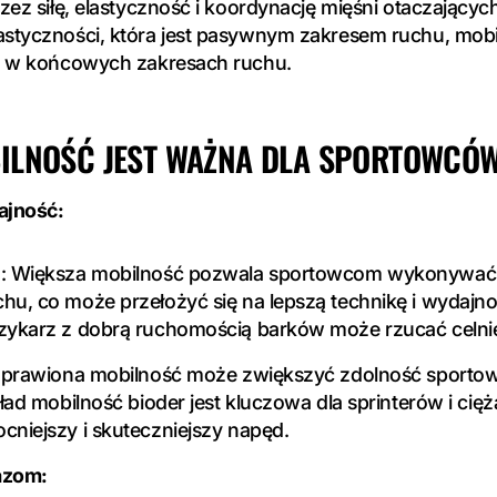
rzez siłę, elastyczność i koordynację mięśni otaczającyc
lastyczności, która jest pasywnym zakresem ruchu, mob
łę w końcowych zakresach ruchu.
ILNOŚĆ JEST WAŻNA DLA SPORTOWCÓ
ajność:
u: Większa mobilność pozwala sportowcom wykonywać
hu, co może przełożyć się na lepszą technikę i wydajno
zykarz z dobrą ruchomością barków może rzucać celniej 
Poprawiona mobilność może zwiększyć zdolność sporto
ykład mobilność bioder jest kluczowa dla sprinterów i c
cniejszy i skuteczniejszy napęd.
azom: