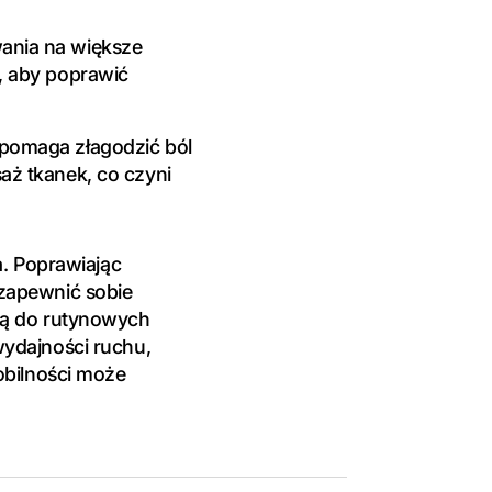
wania na większe
e, aby poprawić
 pomaga złagodzić ból
aż tkanek, co czyni
a. Poprawiając
zapewnić sobie
ią do rutynowych
ydajności ruchu,
obilności może