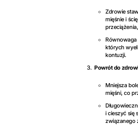
Zdrowie staw
mięśnie i ści
przeciążenia
Równowaga mi
których wye
kontuzji.
Powrót do zdrow
Mniejsza bol
mięśni, co p
Długowieczno
i cieszyć si
związanego 