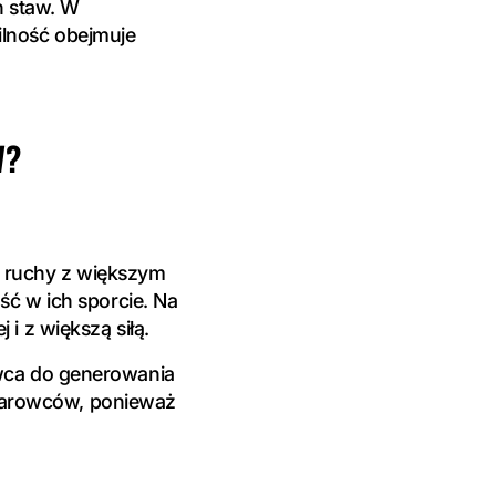
h staw. W
ilność obejmuje
W?
 ruchy z większym
ść w ich sporcie. Na
i z większą siłą.
wca do generowania
iężarowców, ponieważ