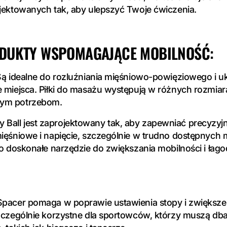
ojektowanych tak, aby ulepszyć Twoje ćwiczenia.
DUKTY WSPOMAGAJĄCE MOBILNOŚĆ:
 Są idealne do rozluźniania mięśniowo-powięziowego i 
 miejsca. Piłki do masażu występują w różnych rozmiara
ym potrzebom.
inity Ball jest zaprojektowany tak, aby zapewniać precyzyj
ięśniowe i napięcie, szczególnie w trudno dostępnych m
To doskonałe narzędzie do zwiększania mobilności i łag
Spacer pomaga w poprawie ustawienia stopy i zwiększe
szczególnie korzystne dla sportowców, którzy muszą dba