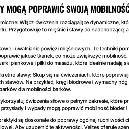
Y MOGĄ POPRAWIĆ SWOJĄ MOBILNOŚ
miczne: Włącz ćwiczenia rozciągające dynamiczne, któ
tu. Przygotowuje to mięśnie i stawy do nadchodzącej a
owe i uwalnianie powięzi mięśniowych: Te techniki po
 poprawić jakość tkanek, co może zwiększyć mobilność. S
ałki piankowe i piłki do masażu, które idealnie nadają si
retne stawy: Skup się na ćwiczeniach, które poprawiają 
h stawów. Na przykład, kręgi biodrowe i wymachy nóg d
 barków dla mobilności barków.
ykorzystuj ćwiczenia siłowe o pełnym zakresie, które 
e przysiady i wypady mogą poprawić mobilność bioder i 
e praktyki są doskonałe do poprawy ogólnej ruchliwości c
wej. Aby uzupełnić te aktywności, Velites oferuje szer