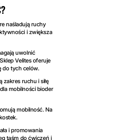
Ć?
re naśladują ruchy
ktywności i zwiększa
magają uwolnić
klep Velites oferuje
ę do tych celów.
zakres ruchu i siłę
la mobilności bioder
promują mobilność. Na
kostek.
iała i promowania
eg taśm do ćwiczeń i