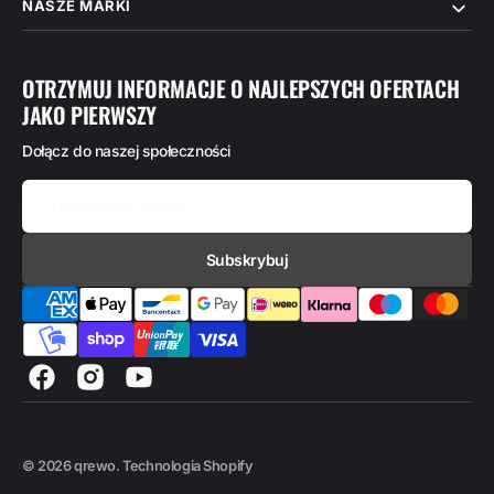
NASZE MARKI
OTRZYMUJ INFORMACJE O NAJLEPSZYCH OFERTACH
JAKO PIERWSZY
Dołącz do naszej społeczności
Twój
adres
e-
mail
Subskrybuj
Facebook
Instagram
Youtube
© 2026
qrewo
.
Technologia Shopify