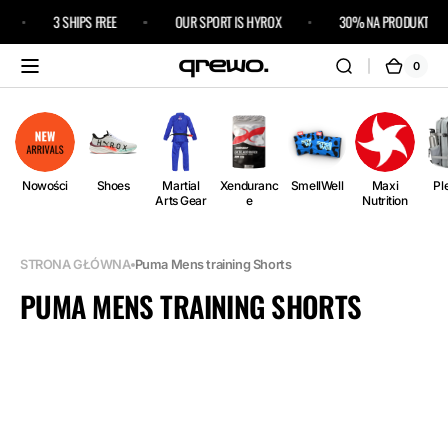
Przejdź
3 SHIPS FREE
OUR SPORT IS HYROX
30% NA PRODUKTY FUJ
do
treści
0
0
Kosz
pozycj
i)
Nowości
Shoes
Martial
Xenduranc
SmellWell
Maxi
Pl
Arts Gear
e
Nutrition
STRONA GŁÓWNA
Puma Mens training Shorts
KOLEKCJA:
PUMA MENS TRAINING SHORTS